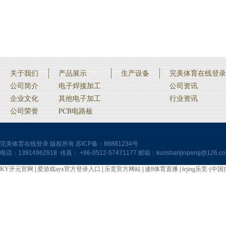
关于我们
产品展示
生产设备
完美体育在线登录
公司简介
电子焊接加工
公司资讯
企业文化
其他电子加工
行业资讯
公司荣誉
PCB电路板
完美体育在线登录 版权所有 苏ICP备：88881234号
电话：13914962918 传真： +86-0512-57471177 邮箱：kunshanjinpe
KY开元官网
|
爱游戏ayx官方登录入口
|
乐竞官方网站
|
速8体育直播
|
lejing乐竞·(中